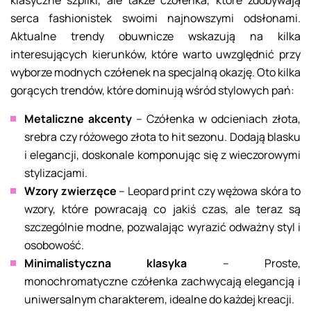
klasyczne szpilki, ale także czółenka, które zdobywają
serca fashionistek swoimi najnowszymi odsłonami.
Aktualne trendy obuwnicze wskazują na kilka
interesujących kierunków, które warto uwzględnić przy
wyborze modnych czółenek na specjalną okazję. Oto kilka
gorących trendów, które dominują wśród stylowych pań:
Metaliczne akcenty
– Czółenka w odcieniach złota,
srebra czy różowego złota to hit sezonu. Dodają blasku
i elegancji, doskonale komponując się z wieczorowymi
stylizacjami.
Wzory zwierzęce
– Leopard print czy wężowa skóra to
wzory, które powracają co jakiś czas, ale teraz są
szczególnie modne, pozwalając wyrazić odważny styl i
osobowość.
Minimalistyczna klasyka
– Proste,
monochromatyczne czółenka zachwycają elegancją i
uniwersalnym charakterem, idealne do każdej kreacji.