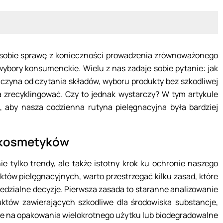
e sobie sprawę z konieczności prowadzenia zrównoważonego
 wybory konsumenckie. Wielu z nas zadaje sobie pytanie: jak
aczyna od czytania składów, wyboru produkty bez szkodliwej
 zrecyklingować. Czy to jednak wystarczy? W tym artykule
, aby nasza codzienna rutyna pielęgnacyjna była bardziej
 kosmetyków
 tylko trendy, ale także istotny krok ku ochronie naszego
tów pielęgnacyjnych, warto przestrzegać kilku zasad, które
dzialne decyzje. Pierwsza zasada to staranne analizowanie
tów zawierających szkodliwe dla środowiska substancje,
enie na opakowania wielokrotnego użytku lub biodegradowalne