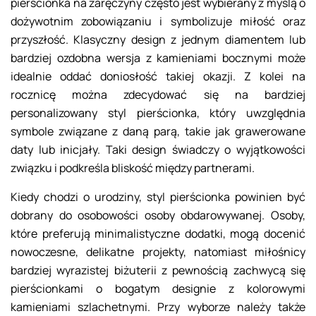
pierścionka na zaręczyny często jest wybierany z myślą o
dożywotnim zobowiązaniu i symbolizuje miłość oraz
przyszłość. Klasyczny design z jednym diamentem lub
bardziej ozdobna wersja z kamieniami bocznymi może
idealnie oddać doniosłość takiej okazji. Z kolei na
rocznicę można zdecydować się na bardziej
personalizowany styl pierścionka, który uwzględnia
symbole związane z daną parą, takie jak grawerowane
daty lub inicjały. Taki design świadczy o wyjątkowości
związku i podkreśla bliskość między partnerami.
Kiedy chodzi o urodziny, styl pierścionka powinien być
dobrany do osobowości osoby obdarowywanej. Osoby,
które preferują minimalistyczne dodatki, mogą docenić
nowoczesne, delikatne projekty, natomiast miłośnicy
bardziej wyrazistej biżuterii z pewnością zachwycą się
pierścionkami o bogatym designie z kolorowymi
kamieniami szlachetnymi. Przy wyborze należy także