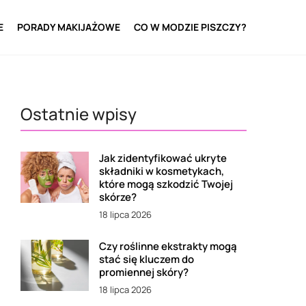
E
PORADY MAKIJAŻOWE
CO W MODZIE PISZCZY?
Ostatnie wpisy
Jak zidentyfikować ukryte
składniki w kosmetykach,
które mogą szkodzić Twojej
skórze?
18 lipca 2026
Czy roślinne ekstrakty mogą
stać się kluczem do
promiennej skóry?
18 lipca 2026