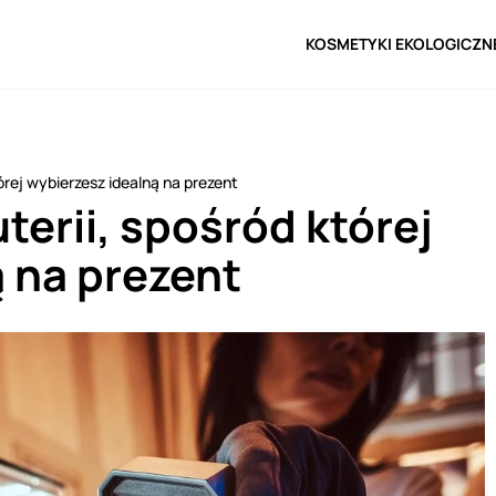
KOSMETYKI EKOLOGICZN
órej wybierzesz idealną na prezent
terii, spośród której
 na prezent