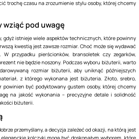
cić trochę czasu na zrozumienie stylu osoby, której chcemy
ży wziąć pod uwagę
ty, gdyż istnieje wiele aspektów technicznych, które powinny
ierwszą kwestią jest zawsze rozmiar. Choć może się wydawać
e. W przypadku pierścionków, bransoletek czy zegarków,
rezent nie będzie noszony. Podczas wyboru biżuterii, warto
darowywaną rozmiar biżuterii, aby uniknąć późniejszych
eriał, z którego wykonana jest biżuteria. Złoto, srebro,
r powinien być podyktowany gustem osoby, której chcemy
gę na jakość wykonania – precyzyjne detale i solidność
kości biżuterii.
ą
brze przemyślany, a decyzja zależeć od okazji, na którą jest
o eleganckie kolczyki mogą być doskonałym wyborem, które