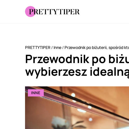
PRETTYTIPER
/
Inne
/
Przewodnik po biżuterii, spośród kt
Przewodnik po biżu
wybierzesz idealną
INNE