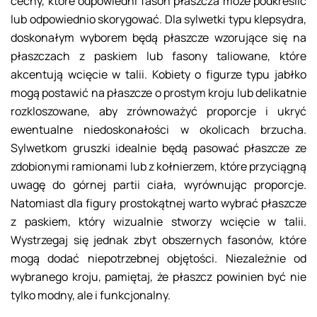
cechy, które odpowiedni fason płaszcza może podkreślić
lub odpowiednio skorygować. Dla sylwetki typu klepsydra,
doskonałym wyborem będą płaszcze wzorujące się na
płaszczach z paskiem lub fasony taliowane, które
akcentują wcięcie w talii. Kobiety o figurze typu jabłko
mogą postawić na płaszcze o prostym kroju lub delikatnie
rozkloszowane, aby zrównoważyć proporcje i ukryć
ewentualne niedoskonałości w okolicach brzucha.
Sylwetkom gruszki idealnie będą pasować płaszcze ze
zdobionymi ramionami lub z kołnierzem, które przyciągną
uwagę do górnej partii ciała, wyrównując proporcje.
Natomiast dla figury prostokątnej warto wybrać płaszcze
z paskiem, który wizualnie stworzy wcięcie w talii.
Wystrzegaj się jednak zbyt obszernych fasonów, które
mogą dodać niepotrzebnej objętości. Niezależnie od
wybranego kroju, pamiętaj, że płaszcz powinien być nie
tylko modny, ale i funkcjonalny.