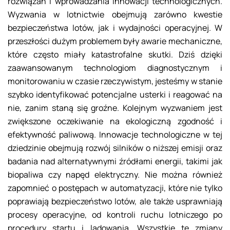
rozwiązań i wprowadzania innowacji technologicznych.
Wyzwania w lotnictwie obejmują zarówno kwestie
bezpieczeństwa lotów, jak i wydajności operacyjnej. W
przeszłości dużym problemem były awarie mechaniczne,
które często miały katastrofalne skutki. Dziś dzięki
zaawansowanym technologiom diagnostycznym i
monitorowaniu w czasie rzeczywistym, jesteśmy w stanie
szybko identyfikować potencjalne usterki i reagować na
nie, zanim staną się groźne. Kolejnym wyzwaniem jest
zwiększone oczekiwanie na ekologiczną zgodność i
efektywność paliwową. Innowacje technologiczne w tej
dziedzinie obejmują rozwój silników o niższej emisji oraz
badania nad alternatywnymi źródłami energii, takimi jak
biopaliwa czy napęd elektryczny. Nie można również
zapomnieć o postępach w automatyzacji, które nie tylko
poprawiają bezpieczeństwo lotów, ale także usprawniają
procesy operacyjne, od kontroli ruchu lotniczego po
procedury startu i lądowania. Wszystkie te zmiany