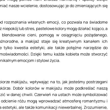
niać nasze wcielenie, dostosowując je do zmieniających się
 od rozpoznania własnych emocji, co pozwala na świadome
 niepokój lub stres, pastelowe kolory mogą działać kojąco, a
lne blendowanie cieni, pomogą w osiągnięciu pożądanego,
óżnorodne, a makijaż staje się kreatywnym kanałem ich
e tylko kwestia estetyki, ale także potężne narzędzie do
amoświadomości. Dzięki temu każda kobieta może stworzyć
unikalnym emocjom i stylowi życia.
iorze makijażu, wpływając na to, jak jesteśmy postrzegani
 skórze. Dobór kolorów w makijażu może podkreślać naszą
razić w danej chwili. Czerwień na ustach może symbolizować
ne odcienie różu mogą wprowadzać atmosferę romantyzmu i
a estetyki, ale także komunikacji niewerbalnej. Zrozumienie,