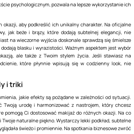
ekście psychologicznym, pozwala na lepsze wykorzystanie ich
kazji, aby podkreślić ich unikalny charakter. Na oficjalne
 jak beże i brązy, które dodają subtelnej elegancji, nie
ast na wieczorne wyjścia doskonale sprawdzą się śmielsze
óre dodają blasku i wyrazistości. Ważnym aspektem jest wybór
okazją, ale także z Twoim stylem życia. Jeśli stawiasz na
dcienie, które płynnie wpisują się w codzienny look, nie
i triki
mienia, jakie efekty są pożądane w zależności od sytuacji.
ć Twoją urodę i harmonizować z nastrojem, który chcesz
re pomogą Ci dostosować makijaż do różnych okazji. Na co
i Twoje naturalne piękno. Wystarczy lekki podkład, subtelne
 wyglądała świeżo i promiennie. Na spotkania biznesowe zwróć