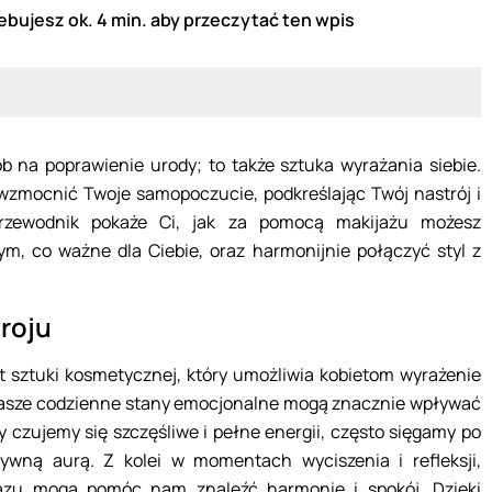
ebujesz ok. 4 min. aby przeczytać ten wpis
ób na poprawienie urody; to także sztuka wyrażania siebie.
zmocnić Twoje samopoczucie, podkreślając Twój nastrój i
przewodnik pokaże Ci, jak za pomocą makijażu możesz
tym, co ważne dla Ciebie, oraz harmonijnie połączyć styl z
roju
kt sztuki kosmetycznej, który umożliwia kobietom wyrażenie
Nasze codzienne stany emocjonalne mogą znacznie wpływać
dy czujemy się szczęśliwe i pełne energii, często sięgamy po
ywną aurą. Z kolei w momentach wyciszenia i refleksji,
rązu mogą pomóc nam znaleźć harmonię i spokój. Dzięki