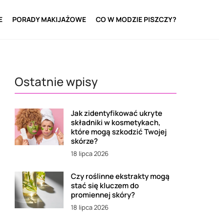
E
PORADY MAKIJAŻOWE
CO W MODZIE PISZCZY?
Ostatnie wpisy
Jak zidentyfikować ukryte
składniki w kosmetykach,
które mogą szkodzić Twojej
skórze?
18 lipca 2026
Czy roślinne ekstrakty mogą
stać się kluczem do
promiennej skóry?
18 lipca 2026