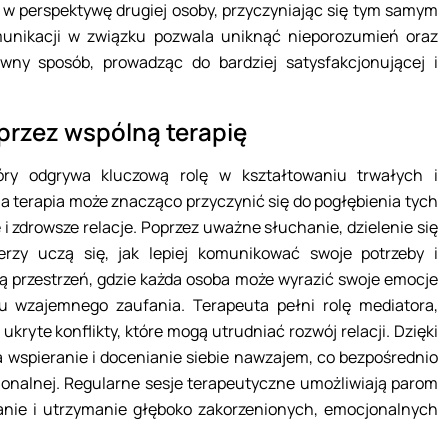
w perspektywę drugiej osoby, przyczyniając się tym samym
munikacji w związku pozwala uniknąć nieporozumień oraz
wny sposób, prowadząc do bardziej satysfakcjonującej i
przez wspólną terapię
óry odgrywa kluczową rolę w kształtowaniu trwałych i
na terapia może znacząco przyczynić się do pogłębienia tych
 i zdrowsze relacje. Poprzez uważne słuchanie, dzielenie się
rzy uczą się, jak lepiej komunikować swoje potrzeby i
ą przestrzeń, gdzie każda osoba może wyrazić swoje emocje
u wzajemnego zaufania. Terapeuta pełni rolę mediatora,
kryte konflikty, które mogą utrudniać rozwój relacji. Dzięki
wspieranie i docenianie siebie nawzajem, co bezpośrednio
cjonalnej. Regularne sesje terapeutyczne umożliwiają parom
wanie i utrzymanie głęboko zakorzenionych, emocjonalnych