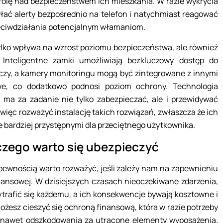
rolę nad bezpieczeństwem ich mieszkania. W razie wykrycia
ać alerty bezpośrednio na telefon i natychmiast reagować
rzeciwdziałania potencjalnym włamaniom.
ylko wpływa na wzrost poziomu bezpieczeństwa, ale również
 Inteligentne zamki umożliwiają bezkluczowy dostęp do
czy, a kamery monitoringu mogą być zintegrowane z innymi
owe, co dodatkowo podnosi poziom ochrony. Technologia
ma za zadanie nie tylko zabezpieczać, ale i przewidywać
więc rozważyć instalację takich rozwiązań, zwłaszcza że ich
je bardziej przystępnymi dla przeciętnego użytkownika.
czego warto się ubezpieczyć
 pewnością warto rozważyć, jeśli zależy nam na zapewnieniu
finansowej. W dzisiejszych czasach nieoczekiwane zdarzenia,
zytrafić się każdemu, a ich konsekwencje bywają kosztowne i
możesz cieszyć się ochroną finansową, która w razie potrzeby
a nawet odszkodowania za utracone elementy wyposażenia.