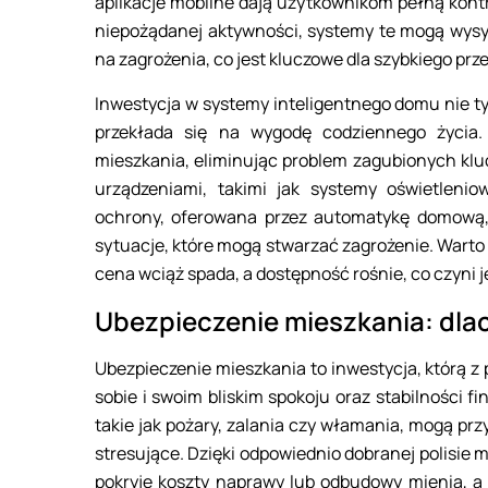
aplikacje mobilne dają użytkownikom pełną kont
niepożądanej aktywności, systemy te mogą wysył
na zagrożenia, co jest kluczowe dla szybkiego p
Inwestycja w systemy inteligentnego domu nie t
przekłada się na wygodę codziennego życia.
mieszkania, eliminując problem zagubionych klu
urządzeniami, takimi jak systemy oświetleni
ochrony, oferowana przez automatykę domową, 
sytuacje, które mogą stwarzać zagrożenie. Warto 
cena wciąż spada, a dostępność rośnie, co czyni 
Ubezpieczenie mieszkania: dla
Ubezpieczenie mieszkania to inwestycja, którą z
sobie i swoim bliskim spokoju oraz stabilności 
takie jak pożary, zalania czy włamania, mogą pr
stresujące. Dzięki odpowiednio dobranej polisie 
pokryje koszty naprawy lub odbudowy mienia, 