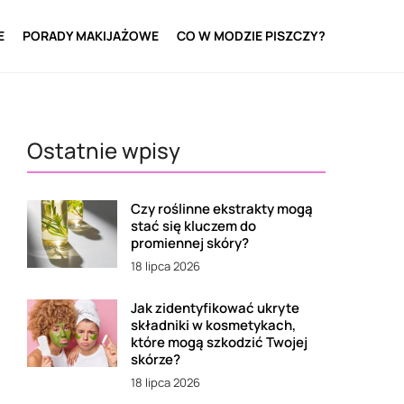
E
PORADY MAKIJAŻOWE
CO W MODZIE PISZCZY?
Ostatnie wpisy
Czy roślinne ekstrakty mogą
stać się kluczem do
promiennej skóry?
18 lipca 2026
Jak zidentyfikować ukryte
składniki w kosmetykach,
które mogą szkodzić Twojej
skórze?
18 lipca 2026