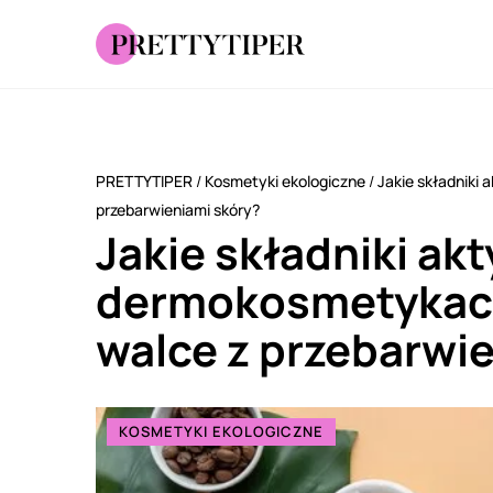
PRETTYTIPER
/
Kosmetyki ekologiczne
/
Jakie składnik
przebarwieniami skóry?
Jakie składniki ak
dermokosmetykac
walce z przebarwi
KOSMETYKI EKOLOGICZNE