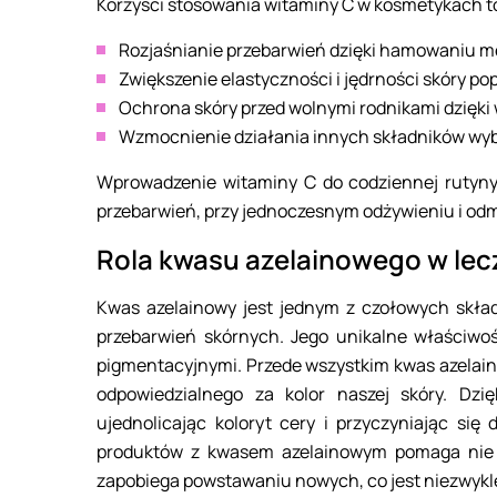
Korzyści stosowania witaminy C w kosmetykach t
Rozjaśnianie przebarwień dzięki hamowaniu m
Zwiększenie elastyczności i jędrności skóry po
Ochrona skóry przed wolnymi rodnikami dzięk
Wzmocnienie działania innych składników wy
Wprowadzenie witaminy C do codziennej rutyny
przebarwień, przy jednoczesnym odżywieniu i odm
Rola kwasu azelainowego w lec
Kwas azelainowy jest jednym z czołowych skład
przebarwień skórnych. Jego unikalne właściwoś
pigmentacyjnymi. Przede wszystkim kwas azelain
odpowiedzialnego za kolor naszej skóry. Dzi
ujednolicając koloryt cery i przyczyniając si
produktów z kwasem azelainowym pomaga nie ty
zapobiega powstawaniu nowych, co jest niezwykl