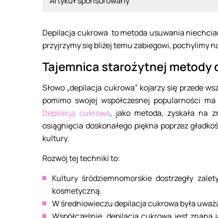
Artykuł sponsorowany
Depilacja cukrowa to metoda usuwania niechcian
przyjrzymy się bliżej temu zabiegowi, pochylimy na
Tajemnica starożytnej metody d
Słowo „depilacja cukrowa” kojarzy się przede w
pomimo swojej współczesnej popularności ma 
Depilacja cukrowa
, jako metoda, zyskała na z
osiągnięcia doskonałego piękna poprzez gładkość
kultury.
Rozwój tej techniki to:
Kultury śródziemnomorskie dostrzegły zalety
kosmetyczną.
W średniowieczu depilacja cukrowa była uważan
Współcześnie, depilacja cukrowa jest znana j