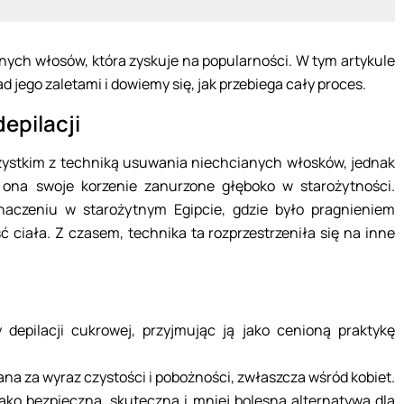
ych włosów, która zyskuje na popularności. W tym artykule
d jego zaletami i dowiemy się, jak przebiega cały proces.
epilacji
szystkim z techniką usuwania niechcianych włosków, jednak
ona swoje korzenie zanurzone głęboko w starożytności.
naczeniu w starożytnym Egipcie, gdzie było pragnieniem
 ciała. Z czasem, technika ta rozprzestrzeniła się na inne
 depilacji cukrowej, przyjmując ją jako cenioną praktykę
a za wyraz czystości i pobożności, zwłaszcza wśród kobiet.
ako bezpieczna, skuteczna i mniej bolesna alternatywa dla