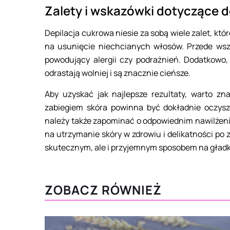
Zalety i wskazówki dotyczące d
Depilacja cukrowa niesie za sobą wiele zalet, któ
na usunięcie niechcianych włosów. Przede wszys
powodujący alergii czy podrażnień. Dodatkowo,
odrastają wolniej i są znacznie cieńsze.
Aby uzyskać jak najlepsze rezultaty, warto zn
zabiegiem skóra powinna być dokładnie oczysz
należy także zapominać o odpowiednim nawilżeni
na utrzymanie skóry w zdrowiu i delikatności po 
skutecznym, ale i przyjemnym sposobem na gładk
ZOBACZ RÓWNIEŻ