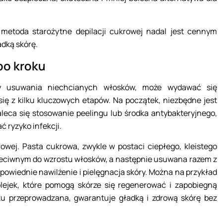
 metoda starożytne depilacji cukrowej nadal jest cennym
adką skórę.
po kroku
ody usuwania niechcianych włosków, może wydawać się
 się z kilku kluczowych etapów. Na początek, niezbędne jest
aleca się stosowanie peelingu lub środka antybakteryjnego,
 ryzyko infekcji.
rowej. Pasta cukrowa, zwykle w postaci ciepłego, kleistego
rzeciwnym do wzrostu włosków, a następnie usuwana razem z
dpowiednie nawilżenie i pielęgnacja skóry. Można na przykład
lejek, które pomogą skórze się regenerować i zapobiegną
ku przeprowadzana, gwarantuje gładką i zdrową skórę bez