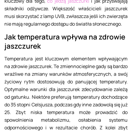
kluczowy dla tego,
co jedzą jaszczurki
i jak przyswajają
składniki odżywcze. Większość właścicieli jaszczurek
musi skorzystać z lamp UVB, zwłaszcza jeśli ich zwierzęta
nie mają regularnego dostępu do światła słonecznego.
Jak temperatura wpływa na zdrowie
jaszczurek
Temperatura jest kluczowym elementem wpływającym
na zdrowie jaszczurek. Te zmiennocieplne gady są bardzo
wrażliwe na zmiany warunków atmosferycznych, a swój
życiowy rytm dostosowują do panującej temperatury.
Optymalne warunki dla jaszczurek zdecydowanie zależą
od gatunku. Niektóre preferują temperatury dochodzące
do 35 stopni Celsjusza, podczas gdy inne zadowolą się już
25. Zbyt niska temperatura może prowadzić do
spowolnienia metabolizmu, osłabienia systemu
odpornościowego i w rezultacie chorób. Z kolei zbyt