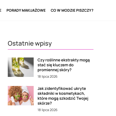
E
PORADY MAKIJAŻOWE
CO W MODZIE PISZCZY?
Ostatnie wpisy
Czy roślinne ekstrakty mogą
stać się kluczem do
promiennej skóry?
18 lipca 2026
Jak zidentyfikować ukryte
składniki w kosmetykach,
które mogą szkodzić Twojej
skórze?
18 lipca 2026