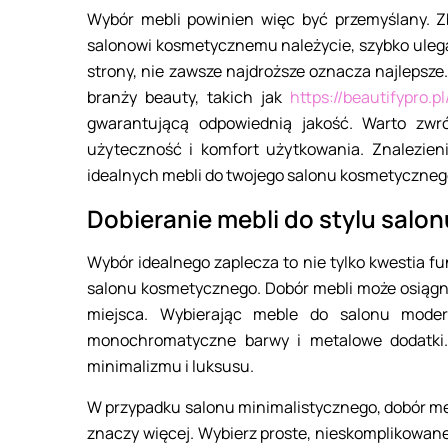
Wybór mebli powinien więc być przemyślany. Zb
salonowi kosmetycznemu należycie, szybko ulega
strony, nie zawsze najdroższe oznacza najlepsz
branży beauty, takich jak
https://beautifypro.pl
gwarantującą odpowiednią jakość. Warto zwró
użyteczność i komfort użytkowania. Znalezien
idealnych mebli do twojego salonu kosmetyczneg
Dobieranie mebli do stylu salon
Wybór idealnego zaplecza to nie tylko kwestia fun
salonu kosmetycznego. Dobór mebli może osiągną
miejsca. Wybierając meble do salonu moder
monochromatyczne barwy i metalowe dodatki.
minimalizmu i luksusu.
W przypadku salonu minimalistycznego, dobór me
znaczy więcej. Wybierz proste, nieskomplikowan