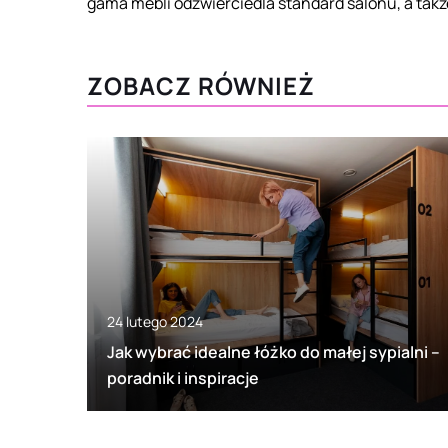
gama mebli odzwierciedla standard salonu, a takż
ZOBACZ RÓWNIEŻ
24 lutego 2024
Jak wybrać idealne łóżko do małej sypialni –
poradnik i inspiracje