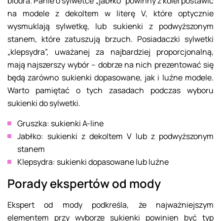
biodra. Panie o sylwetce „jabłko” powinny z kolei postawić
na modele z dekoltem w literę V, które optycznie
wysmuklają sylwetkę, lub sukienki z podwyższonym
stanem, które zatuszują brzuch. Posiadaczki sylwetki
„klepsydra”, uważanej za najbardziej proporcjonalną,
mają najszerszy wybór – dobrze na nich prezentować się
będą zarówno sukienki dopasowane, jak i luźne modele.
Warto pamiętać o tych zasadach podczas wyboru
sukienki do sylwetki.
Gruszka: sukienki A-line
Jabłko: sukienki z dekoltem V lub z podwyższonym
stanem
Klepsydra: sukienki dopasowane lub luźne
Porady ekspertów od mody
Ekspert od mody podkreśla, że najważniejszym
elementem przy wyborze sukienki powinien być typ