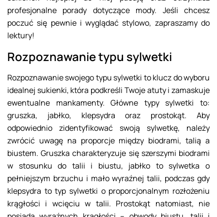
profesjonalne porady dotyczące mody. Jeśli chcesz
poczuć się pewnie i wyglądać stylowo, zapraszamy do
lektury!
Rozpoznawanie typu sylwetki
Rozpoznawanie swojego typu sylwetki to klucz do wyboru
idealnej sukienki, która podkreśli Twoje atuty i zamaskuje
ewentualne mankamenty. Główne typy sylwetki to:
gruszka, jabłko, klepsydra oraz prostokąt. Aby
odpowiednio zidentyfikować swoją sylwetkę, należy
zwrócić uwagę na proporcje między biodrami, talią a
biustem. Gruszka charakteryzuje się szerszymi biodrami
w stosunku do talii i biustu, jabłko to sylwetka o
pełniejszym brzuchu i mało wyraźnej talii, podczas gdy
klepsydra to typ sylwetki o proporcjonalnym rozłożeniu
krągłości i wcięciu w talii. Prostokąt natomiast, nie
posiada wyraźnych krągłości – obwody biustu, talii i